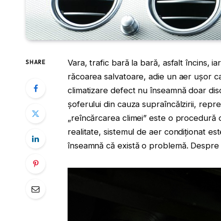
Vara, trafic bară la bară, asfalt încins, ia
SHARE
răcoarea salvatoare, adie un aer ușor c
climatizare defect nu înseamnă doar disc
șoferului din cauza supraîncălzirii, rep
„reîncărcarea climei” este o procedură de
realitate, sistemul de aer condiționat est
înseamnă că există o problemă. Despre 