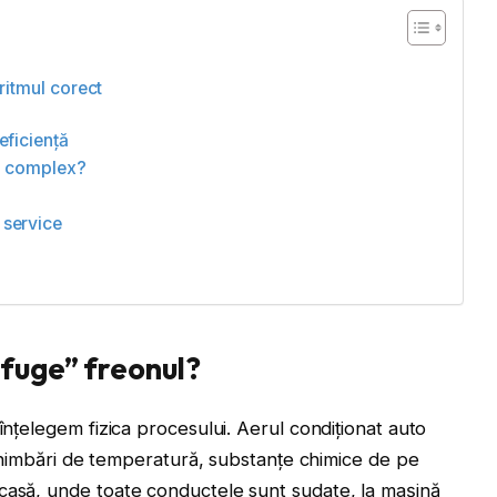
oritmul corect
eficiență
na complex?
 service
„fuge” freonul?
înțelegem fizica procesului. Aerul condiționat auto
 schimbări de temperatură, substanțe chimice de pe
casă, unde toate conductele sunt sudate, la mașină