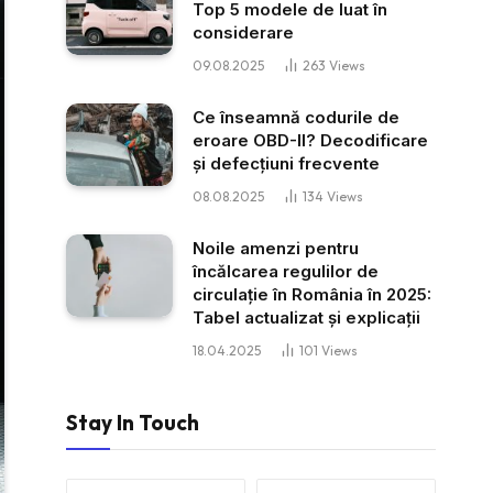
Top 5 modele de luat în
considerare
09.08.2025
263
Views
Ce înseamnă codurile de
eroare OBD-II? Decodificare
și defecțiuni frecvente
08.08.2025
134
Views
Noile amenzi pentru
încălcarea regulilor de
circulație în România în 2025:
Tabel actualizat și explicații
18.04.2025
101
Views
Stay In Touch