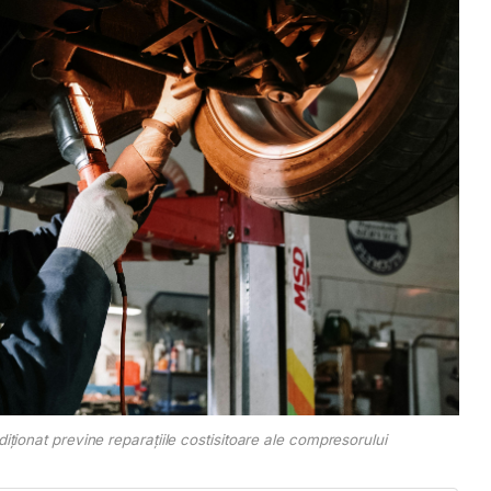
iționat previne reparațiile costisitoare ale compresorului