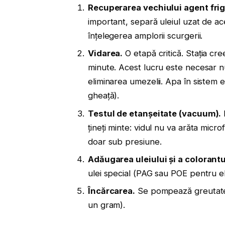
Recuperarea vechiului agent frig
important, separă uleiul uzat de ac
înțelegerea amplorii scurgerii.
Vidarea.
O etapă critică. Stația cr
minute. Acest lucru este necesar nu 
eliminarea umezelii. Apa în sistem
gheață).
Testul de etanșeitate (vacuum).
țineți minte: vidul nu va arăta micro
doar sub presiune.
Adăugarea uleiului și a colorantu
ulei special (PAG sau POE pentru el
Încărcarea.
Se pompează greutatea 
un gram).