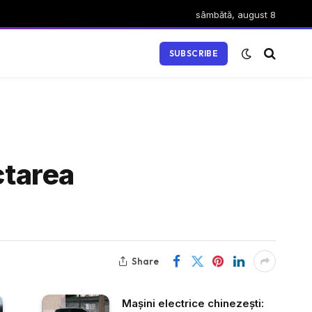
sâmbătă, august 8
SUBSCRIBE
ctarea
Share
Mașini electrice chinezești: