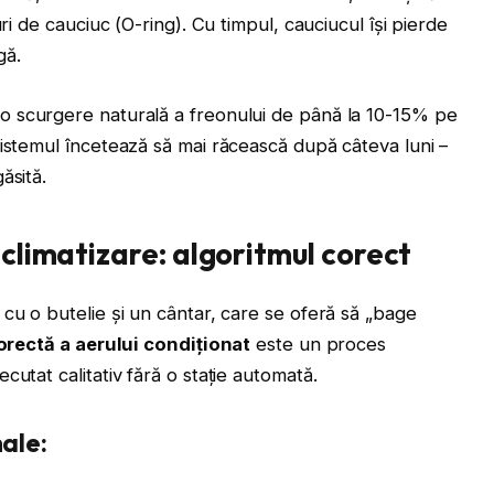
ri de cauciuc (O-ring). Cu timpul, cauciucul își pierde
gă.
 o scurgere naturală a freonului de până la 10-15% pe
sistemul încetează să mai răcească după câteva luni –
ăsită.
 climatizare: algoritmul corect
cu o butelie și un cântar, care se oferă să „bage
orectă a aerului condiționat
este un proces
utat calitativ fără o stație automată.
nale: