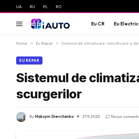
UA
RU
PL
RO
Eu CR
Eu Electric
Home
»
Eu Repar
»
Sistemul de climatizare: reîncărcare și d
EU REPAR
Sistemul de climatiz
scurgerilor
By
Maksym Shevchenko
27.11.2025
Niciun comenta