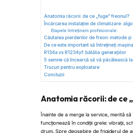
Anatomia răcorii: de ce „fuge” freonul?
Încărcarea instalației de climatizare: alg
Etapele întreținerii profesionale:
Căutarea pierderilor de freon: metode și 
De ce este important să întrețineți mași
R134a vs R1234yf: bătălia generațiilor
5 semne că încearcă să vă păcălească la
Trucuri pentru exploatare
Concluzii
Anatomia răcorii: de ce 
Înainte de a merge la service, merită să 
funcționează în condiții grele: vibrații,
drum. Spre deosebire de frigiderul de a