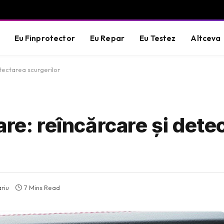
Eu Finprotector
Eu Repar
Eu Testez
Altceva
etectarea scurgerilor
are: reîncărcare și dete
riu
7 Mins Read