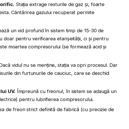
orific.
Stația extrage resturile de gaz și, foarte
esta. Cântărirea gazului recuperat permite
eează un vid profund în sistem timp de 15-30 de
doar pentru verificarea etanșeității, ci și pentru
 este moartea compresorului (se formează acid și
Dacă vidul nu se menține, stația va opri procesul. Dar
fisurile din furtunurile de cauciuc, care se deschid
lui UV.
Împreună cu freonul, în sistem se adaugă un
ectrice) pentru lubrifierea compresorului.
de freon strict definită de fabrică (cu precizie de