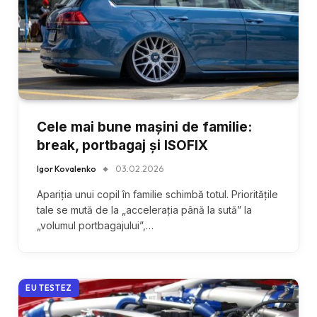
Cele mai bune mașini de familie:
break, portbagaj și ISOFIX
Igor Kovalenko
03.02.2026
Apariția unui copil în familie schimbă totul. Prioritățile
tale se mută de la „accelerația până la sută” la
„volumul portbagajului”,…
EU TESTEZ