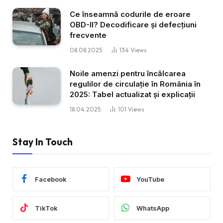
Ce înseamnă codurile de eroare
OBD-II? Decodificare și defecțiuni
frecvente
08.08.2025
134
Views
Noile amenzi pentru încălcarea
regulilor de circulație în România în
2025: Tabel actualizat și explicații
18.04.2025
101
Views
Stay In Touch
Facebook
YouTube
TikTok
WhatsApp