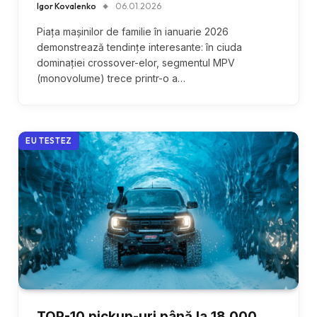
Igor Kovalenko
06.01.2026
Piața mașinilor de familie în ianuarie 2026
demonstrează tendințe interesante: în ciuda
dominației crossover-elor, segmentul MPV
(monovolume) trece printr-o a…
EU TESTEZ
TOP-10 pickup-uri până la 18 000