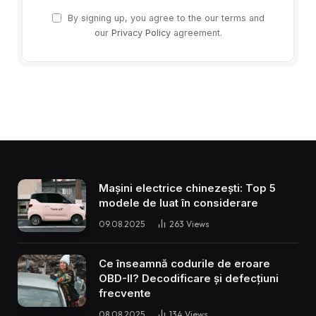
By signing up, you agree to the our terms and
our
Privacy Policy
agreement.
Mașini electrice chinezești: Top 5
modele de luat în considerare
09.08.2025
263
Views
Ce înseamnă codurile de eroare
OBD-II? Decodificare și defecțiuni
frecvente
08.08.2025
134
Views