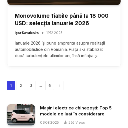
Monovolume fiabile până la 18 000
USD: selecția Ianuarie 2026
Igor Kovalenko
19.12.2025
Ianuarie 2026 își pune amprenta asupra realității
automobilistice din România. Piața s-a stabilizat
după turbulențele ultimilor ani, însă inflația și…
Next
…
1
2
3
6
Mașini electrice chinezești: Top 5
modele de luat în considerare
09.08.2025
263
Views