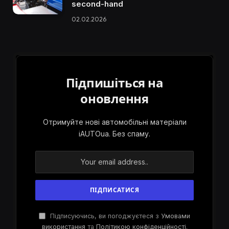
second-hand
02.02.2026
Підпишіться на
оновлення
Отримуйте нові автомобільні матеріали
iAUTOua. Без спаму.
Підписуючись, ви погоджуєтеся з
Умовами
використання
та
Політикою конфіденційності
.